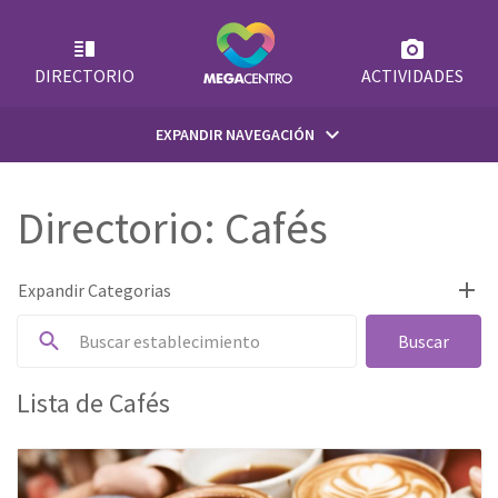
Skip
to
content
DIRECTORIO
ACTIVIDADES
keyboard_arrow_down
EXPANDIR NAVEGACIÓN
INICIO
Directorio: Cafés
¿QUIÉNES SOMOS?
add
Expandir Categorias
Todos
Buscar
SUGERENCIAS
Accesorios & Joyería
Lista de Cafés
EMPLEOS
Aerolíneas & Agencias de Viajes
Bancos
CONTACTO