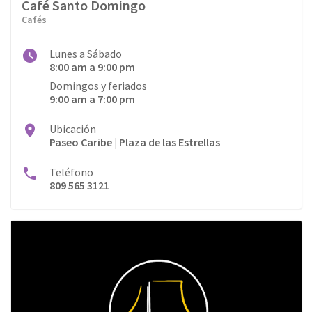
Café Santo Domingo
Salud
Cafés
Servicios
Lunes a Sábado
8:00 am a 9:00 pm
Servicios Médicos
Domingos y feriados
9:00 am a 7:00 pm
Telefonía
Ubicación
Vestimenta
Paseo Caribe | Plaza de las Estrellas
Teléfono
809 565 3121