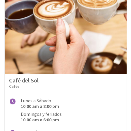
Belleza
Cafés
Calzados
Departamental
Deportes
Dulcerías & Heladerías
Café del Sol
Educación
Cafés
Electrónica y Música
Lunes a Sábado
10:00 am a 8:00 pm
Entretenimiento
Domingos y feriados
10:00 am a 6:00 pm
Especializadas