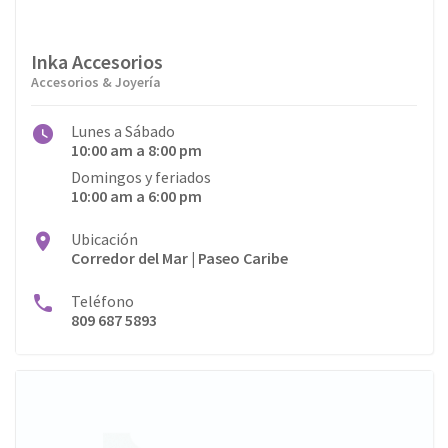
Restaurantes
Inka Accesorios
Salud
Accesorios & Joyería
Servicios
Lunes a Sábado
10:00 am a 8:00 pm
Servicios Médicos
Domingos y feriados
10:00 am a 6:00 pm
Telefonía
Ubicación
Vestimenta
Corredor del Mar | Paseo Caribe
Teléfono
809 687 5893