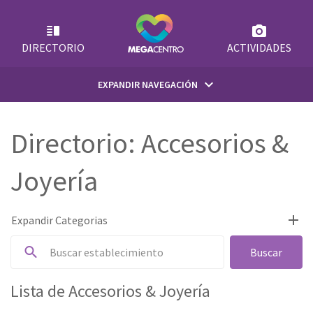
Skip
to
content
DIRECTORIO
ACTIVIDADES
keyboard_arrow_down
EXPANDIR NAVEGACIÓN
INICIO
Directorio: Accesorios &
Joyería
¿QUIÉNES SOMOS?
SUGERENCIAS
add
Expandir Categorias
Todos
Buscar
EMPLEOS
Accesorios & Joyería
Lista de Accesorios & Joyería
CONTACTO
Aerolíneas & Agencias de Viajes