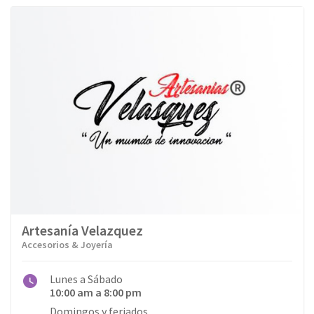
Bancos
Belleza
Cafés
Calzados
Departamental
Deportes
Dulcerías & Heladerías
Artesanía Velazquez
Educación
Accesorios & Joyería
Electrónica y Música
Lunes a Sábado
10:00 am a 8:00 pm
Entretenimiento
Domingos y feriados