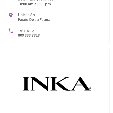
10:00 am a 6:00 pm
Especializadas
Ubicación
Farmacias
Paseo De La Fauna
Festejos
Teléfono
809 333 7828
Food Court
Fotografía
Gimnasio
Hipermercado
Hogar
Niñ@s
Opticas
Perfumería